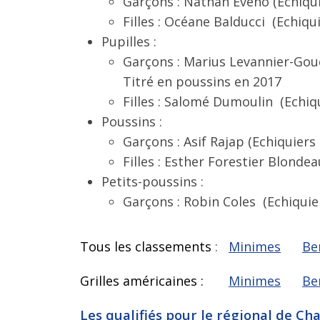
Garçons : Nathan Eveno (Echiqui
Filles : Océane Balducci (Echiq
Pupilles :
Garçons : Marius Levannier-Goue
Titré en poussins en 2017
Filles : Salomé Dumoulin (Echi
Poussins :
Garçons : Asif Rajap (Echiquiers
Filles : Esther Forestier Blondea
Petits-poussins :
Garçons : Robin Coles (Echiquie
Tous les classements
:
Minimes
Be
Grilles américaines
:
Minimes
Be
Les qualifiés pour le régional de Ch