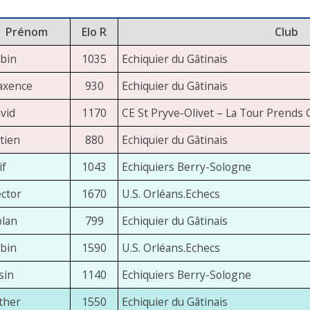
Prénom
Elo R
Club
bin
1035
Echiquier du Gâtinais
xence
930
Echiquier du Gâtinais
vid
1170
CE St Pryve-Olivet – La Tour Prends
tien
880
Echiquier du Gâtinais
if
1043
Echiquiers Berry-Sologne
ctor
1670
U.S. Orléans.Echecs
lan
799
Echiquier du Gâtinais
bin
1590
U.S. Orléans.Echecs
sin
1140
Echiquiers Berry-Sologne
ther
1550
Echiquier du Gâtinais