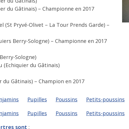
er du Gâtinais)
uier du Gâtinais) – Championne en 2017
l (St Pryvé-Olivet – La Tour Prends Garde) –
quiers Berry-Sologne) – Championne en 2017
 Berry-Sologne)
u (Echiquier du Gâtinais)
r du Gâtinais) – Champion en 2017
njamins
Pupilles
Poussins
Petits-poussins
njamins
Pupilles
Poussins
Petits-poussins
artres sont
: