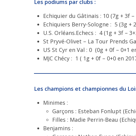
Les podiums par clubs :
Echiquier du Gâtinais : 10 (7g + 3f –
Echiquiers Berry-Sologne : 5 (3g + 2
U.S. Orléans.Echecs : 4 (1g + 3f – 3
St Pryvé-Olivet – La Tour Prends Gar
US St Cyr en Val : 0 (0g + 0f – 0+1 e
MJC Chécy : 1 ( 1g + 0f – 0+0 en 201
Les champions et championnes du Loir
Minimes :
Garçons : Esteban Fonlupt (Echi
Filles : Madie Perrin-Beau (Echiq
Benjamins :