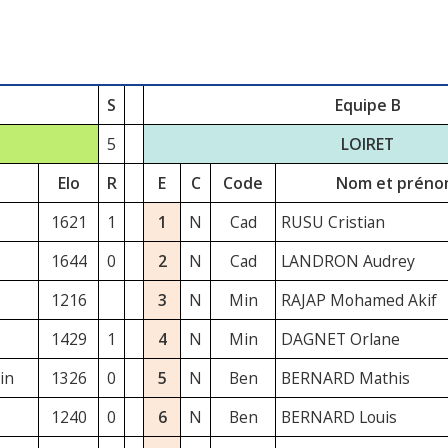
S
Equipe B
5
LOIRET
Elo
R
E
C
Code
Nom et prén
1621
1
1
N
Cad
RUSU Cristian
1644
0
2
N
Cad
LANDRON Audrey
1216
3
N
Min
RAJAP Mohamed Akif
1429
1
4
N
Min
DAGNET Orlane
in
1326
0
5
N
Ben
BERNARD Mathis
1240
0
6
N
Ben
BERNARD Louis