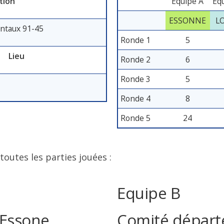
tion
Equipe A
Eq
ESSONNE
L
ntaux 91-45
Ronde 1
5
Lieu
Ronde 2
6
Ronde 3
5
Ronde 4
8
Ronde 5
24
 toutes les parties jouées :
Equipe B
 Essone
Comité départ