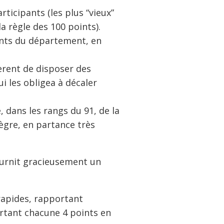
ticipants (les plus “vieux”
a règle des 100 points).
lents du département, en
èrent de disposer des
i les obligea à décaler
, dans les rangs du 91, de la
ègre, en partance très
 fournit gracieusement un
 rapides, rapportant
ortant chacune 4 points en