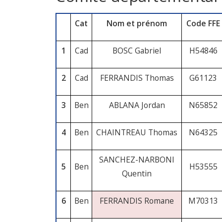
Cat
Nom et prénom
Code FFE
1
Cad
BOSC Gabriel
H54846
2
Cad
FERRANDIS Thomas
G61123
3
Ben
ABLANA Jordan
N65852
4
Ben
CHAINTREAU Thomas
N64325
SANCHEZ-NARBONI
5
Ben
H53555
Quentin
6
Ben
FERRANDIS Romane
M70313