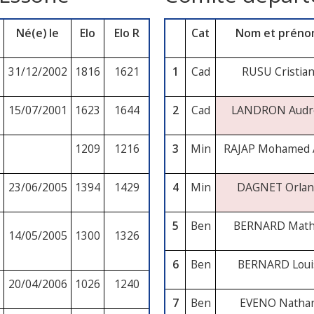
Né(e) le
Elo
Elo R
Cat
Nom et prén
31/12/2002
1816
1621
1
Cad
RUSU Cristia
15/07/2001
1623
1644
2
Cad
LANDRON Audr
1209
1216
3
Min
RAJAP Mohamed 
23/06/2005
1394
1429
4
Min
DAGNET Orlan
5
Ben
BERNARD Math
14/05/2005
1300
1326
6
Ben
BERNARD Loui
20/04/2006
1026
1240
7
Ben
EVENO Natha