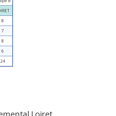
uipe B
OIRET
8
7
8
6
24
emental Loiret