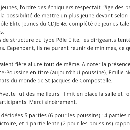
unes, l’ordre des échiquiers respectait l’âge des par
la possibilité de mettre un plus jeune devant selon l
 Pôle Elite Jeunes du CDJE 45, complété de jeunes ta
s.
de structure du type Pôle Elite, les dirigeants tent
s. Cependant, ils ne purent réunir de minimes, ce qu
vaient fière allure tout de même. A noter la présence
-Poussine en titre (aujourd’hui poussine), Emilie N
nats du monde de St Jacques de Compostelle.
-Yvette fut des meilleurs. Il mit en place la salle et
participants. Merci sincèrement.
écidées 5 parties (6 pour les poussins) : 4 parties
ictoire, et 1 partie lente (2 pour les poussins) rapp